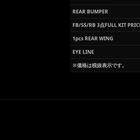
REAR BUMPER
FB/SS/RB 3点FULL KIT PRIC
1pcs REAR WING
EYE LINE
※価格は税抜表示です。